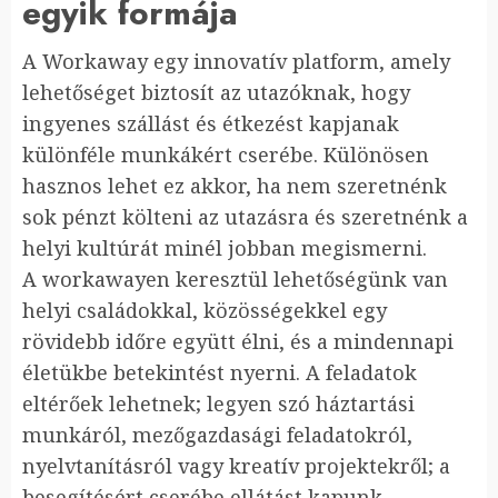
egyik formája
A Workaway egy innovatív platform, amely
lehetőséget biztosít az utazóknak, hogy
ingyenes szállást és étkezést kapjanak
különféle munkákért cserébe. Különösen
hasznos lehet ez akkor, ha nem szeretnénk
sok pénzt költeni az utazásra és szeretnénk a
helyi kultúrát minél jobban megismerni.
A workawayen keresztül lehetőségünk van
helyi családokkal, közösségekkel egy
rövidebb időre együtt élni, és a mindennapi
életükbe betekintést nyerni. A feladatok
eltérőek lehetnek; legyen szó háztartási
munkáról, mezőgazdasági feladatokról,
nyelvtanításról vagy kreatív projektekről; a
besegítésért cserébe ellátást kapunk.