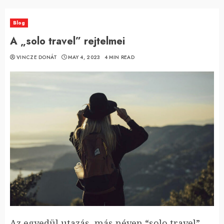
Blog
A „solo travel” rejtelmei
VINCZE DONÁT
MAY 4, 2023
4 MIN READ
Az egyedül utazás, más néven “solo travel”,