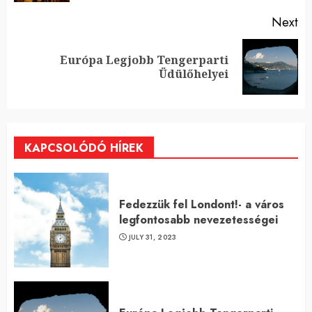
Next
Európa Legjobb Tengerparti
Next
Üdülőhelyei
post:
KAPCSOLÓDÓ HÍREK
Fedezzük fel Londont!- a város
legfontosabb nevezetességei
JULY 31, 2023