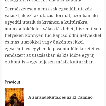
Természetesen nem csak egyedüli utazók
választják ezt az utazási formát, azonban aki
egyedül utazik és kíváncsi a kultúrákra,
annak a tökéletes választás lehet, hiszen ilyen
helyeken könnyen tud kapcsolódni helyiekkel
és más utazókkal vagy önkéntesekkel
egyaránt, és egyben kap valamiféle keretet és
rendszert az utazásában és kis időre egy új
otthont is – egy teljesen másik kultúrában.
Continue
Previous
Reading
Pr
A zarándokútak és az El Camino
po